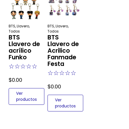
BTS
,
Llavero
,
BTS
,
Llavero
,
Todos
Todos
BTS
BTS
Llavero de
Llavero de
acrílico
Acrilico
Funko
Fanmade
Festa
☆
☆
☆
☆
☆
☆
☆
☆
☆
☆
$
0.00
$
0.00
Ver
productos
Ver
productos