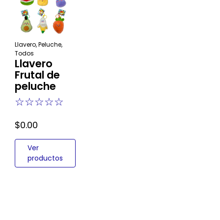
Llavero
,
Peluche
,
Todos
Llavero
Frutal de
peluche
☆
☆
☆
☆
☆
$
0.00
Ver
productos