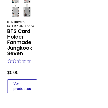
BTS
,
Llavero
,
NCT DREAM
,
Todos
BTS Card
Holder
Fanmade
Jungkook
Seven
☆
☆
☆
☆
☆
$
0.00
Ver
productos