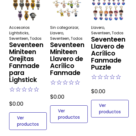
Accesorios
Sin categorizar
,
Llavero
,
Lightsticks
,
Llavero
,
Seventeen
,
Todos
Seventeen
Seventeen
,
Todos
Seventeen
,
Todos
Seventeen
Seventeen
Llavero de
Miniteen
Miniteen
Acrílico
Orejitas
Llavero de
Fanmade
Fanmade
Acrílico
Puzzle
para
Fanmade
☆
☆
☆
☆
☆
Lighstick
☆
☆
☆
☆
☆
☆
☆
☆
☆
☆
$
0.00
$
0.00
$
0.00
Ver
Ver
productos
productos
Ver
productos