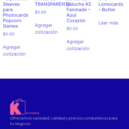
Sleeves
TRANSPARENTE
peluche A5
Lomocards
para
Fanmade –
– Butter
$
0.00
Photocards
Azul
Popcorn
Corazón
Leer más
Agregar
Games
$
0.00
cotización
$
0.00
Agregar
Agregar
cotización
cotización
Ofrecemos variedad, calidad y precios competitivos para
tu negocio.