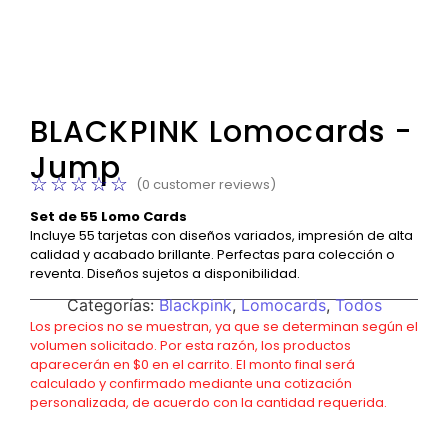
BLACKPINK Lomocards -
Jump
☆
☆
☆
☆
☆
(
0
customer reviews)
Set de 55 Lomo Cards
Incluye 55 tarjetas con diseños variados, impresión de alta
calidad y acabado brillante. Perfectas para colección o
reventa. Diseños sujetos a disponibilidad.
Categorías:
Blackpink
,
Lomocards
,
Todos
Los precios no se muestran, ya que se determinan según el
volumen solicitado. Por esta razón, los productos
aparecerán en $0 en el carrito. El monto final será
calculado y confirmado mediante una cotización
personalizada, de acuerdo con la cantidad requerida.