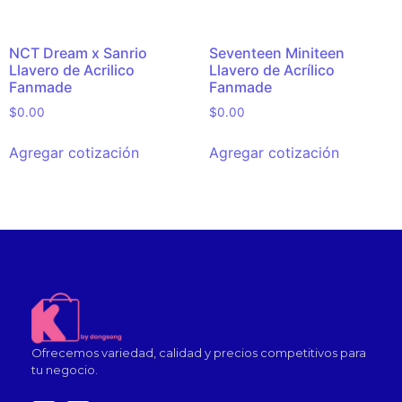
NCT Dream x Sanrio
Seventeen Miniteen
Llavero de Acrilico
Llavero de Acrílico
Fanmade
Fanmade
$
0.00
$
0.00
Agregar cotización
Agregar cotización
Ofrecemos variedad, calidad y precios competitivos para
tu negocio.