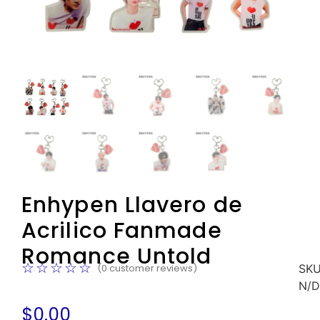
Enhypen Llavero de
Acrilico Fanmade
Romance Untold
☆
☆
☆
☆
☆
SKU
(
0
customer reviews)
N/D
$
0.00